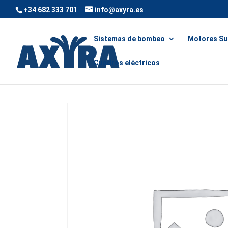
+34 682 333 701
info@axyra.es
Sistemas de bombeo
Motores Su
Cuadros eléctricos
Inicio
/
Cuadros eléctricos
/ Cuadros eléctricos