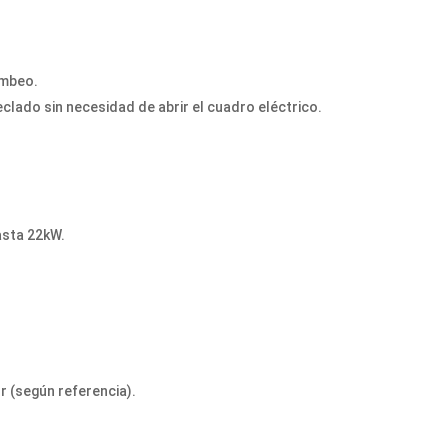
ombeo.
eclado sin necesidad de abrir el cuadro eléctrico.
asta 22kW.
or (según referencia).