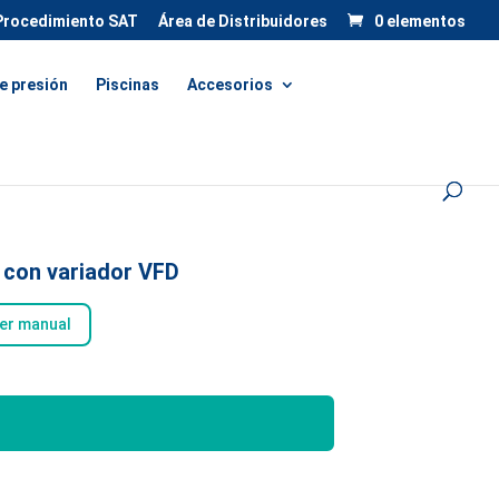
Procedimiento SAT
Área de Distribuidores
0 elementos
e presión
Piscinas
Accesorios
 con variador VFD
er manual