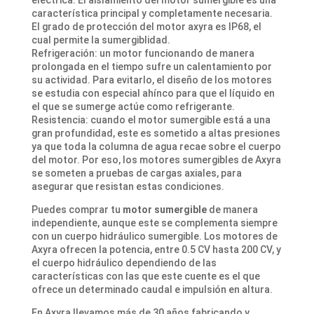
eléctrica. El aislamiento del motor sumergible es una
característica principal y completamente necesaria.
El grado de protección del motor axyra es IP68, el
cual permite la sumergiblidad.
Refrigeración: un motor funcionando de manera
prolongada en el tiempo sufre un calentamiento por
su actividad. Para evitarlo, el diseño de los motores
se estudia con especial ahínco para que el líquido en
el que se sumerge actúe como refrigerante.
Resistencia: cuando el motor sumergible está a una
gran profundidad, este es sometido a altas presiones
ya que toda la columna de agua recae sobre el cuerpo
del motor. Por eso, los motores sumergibles de Axyra
se someten a pruebas de cargas axiales, para
asegurar que resistan estas condiciones.
Puedes comprar tu
motor sumergible
de manera
independiente, aunque este se complementa siempre
con un cuerpo hidráulico sumergible. Los motores de
Axyra ofrecen la potencia, entre 0.5 CV hasta 200 CV, y
el cuerpo hidráulico dependiendo de las
características con las que este cuente es el que
ofrece un determinado caudal e impulsión en altura.
En Axyra llevamos más de 30 años fabricando y