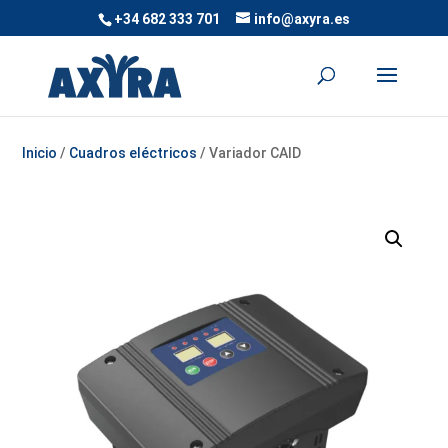
+34 682 333 701
info@axyra.es
Inicio
/
Cuadros eléctricos
/ Variador CAID