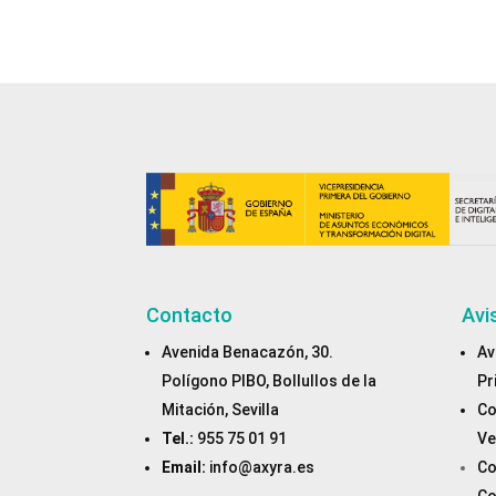
Contacto
Avi
Avenida Benacazón, 30.
Av
Polígono PIBO, Bollullos de la
Pr
Mitación, Sevilla
Co
Tel.:
955 75 01 91
Ve
Email:
info@axyra.es
Co