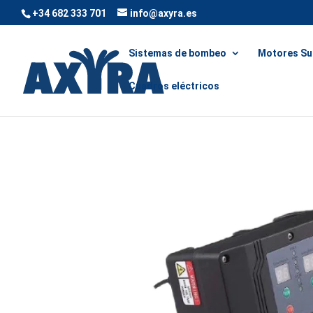
+34 682 333 701
info@axyra.es
Sistemas de bombeo
Motores Su
Cuadros eléctricos
Inicio
/
Cuadros eléctricos
/ Variador GFC 20