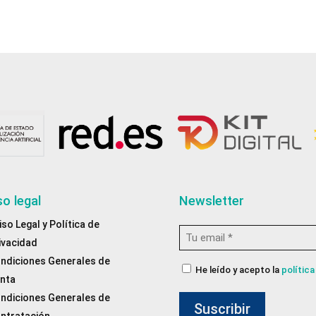
so legal
Newsletter
iso Legal y Política de
Email
ivacidad
*
ndiciones Generales de
Consentimiento
He leído y acepto la
política
nta
de
ndiciones Generales de
privacidad
*