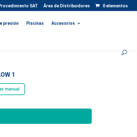
Procedimiento SAT
Área de Distribuidores
0 elementos
e presión
Piscinas
Accesorios
LOW 1
er manual