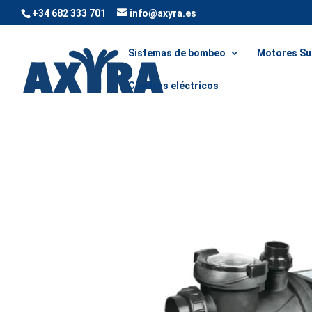
+34 682 333 701
info@axyra.es
Sistemas de bombeo
Motores Su
Cuadros eléctricos
Inicio
/
Piscinas
/ Bomba piscina P-FLOW 1