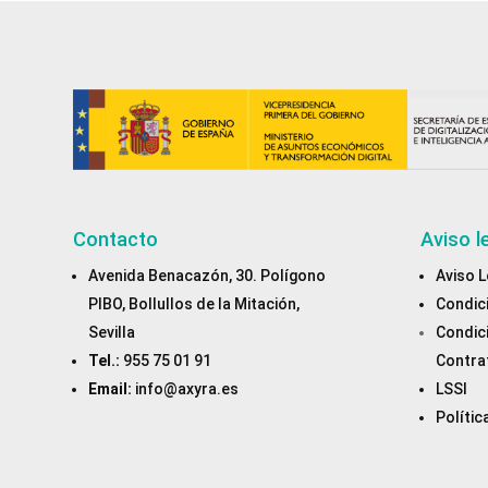
Contacto
Aviso l
Avenida Benacazón, 30. Polígono
Aviso L
PIBO, Bollullos de la Mitación,
Condic
Sevilla
Condic
Tel.:
955 75 01 91
Contra
Email:
info@axyra.es
LSSI
Polític