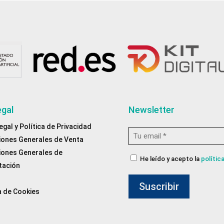
egal
Newsletter
egal y Política de Privacidad
Email
iones Generales de Venta
*
iones Generales de
Consentimiento
He leído y acepto la
polític
tación
de
privacidad
a de Cookies
*