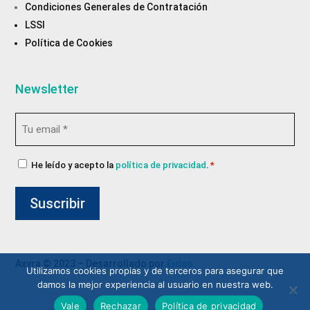
Condiciones Generales de Contratación
LSSI
Política de Cookies
Newsletter
Email
*
Consentimiento
He leído y acepto la
política de privacidad
.
*
de
privacidad
*
Axyra © 2023 – Desarrollado por
Eiduo.
Utilizamos cookies propias y de terceros para asegurar que
damos la mejor experiencia al usuario en nuestra web.
Vale
Rechazar
Política de privacidad