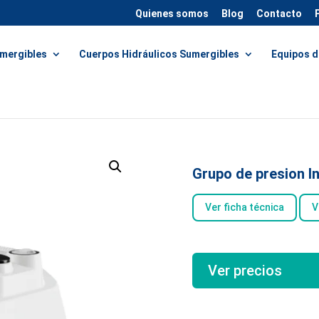
Quienes somos
Blog
Contacto
mergibles
Cuerpos Hidráulicos Sumergibles
Equipos d
icie
/
Inverter
/ Grupo de presion Inverter HI
Grupo de presion In
Ver ficha técnica
V
Ver precios