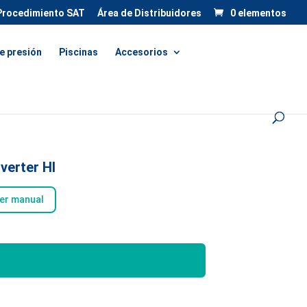
Procedimiento SAT
Área de Distribuidores
0 elementos
e presión
Piscinas
Accesorios
verter HI
er manual