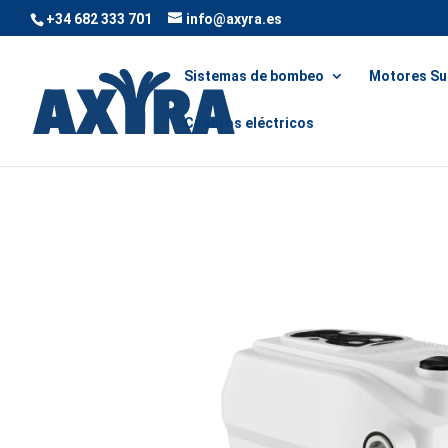
+34 682 333 701
info@axyra.es
Sistemas de bombeo
Motores Su
Cuadros eléctricos
Inicio
/
Sistemas de bombeo
/
Bombas de superf