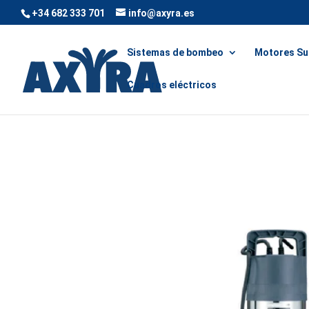
+34 682 333 701
info@axyra.es
Sistemas de bombeo
Motores Su
Cuadros eléctricos
Inicio
/
Sistemas de bombeo
/
Bombas compact