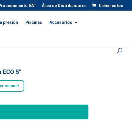
Procedimiento SAT
Área de Distribuidores
0 elementos
e presión
Piscinas
Accesorios
 ECO 5″
er manual