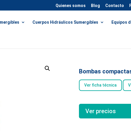
Quienes somos
Blog
Contacto
mergibles
Cuerpos Hidráulicos Sumergibles
Equipos d
as domésticas
/ Bombas compactas ECO 5″
Bombas compactas
Ver ficha técnica
V
Ver precios